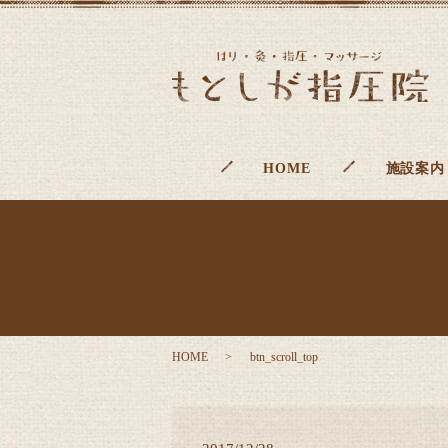
HOME
施設案内
HOME
btn_scroll_top