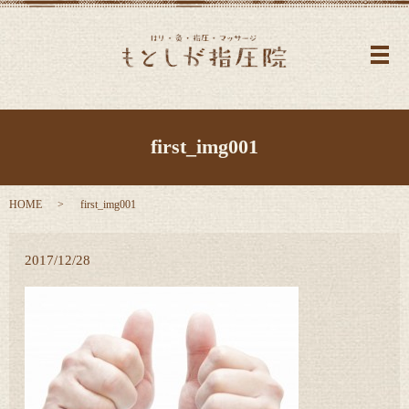
メ
first_img001
HOME
first_img001
2017/12/28