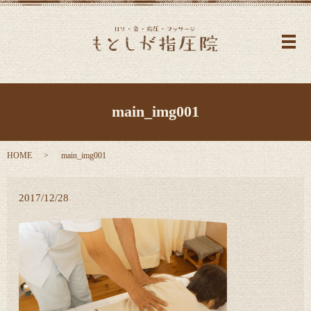
メ
main_img001
HOME
main_img001
2017/12/28