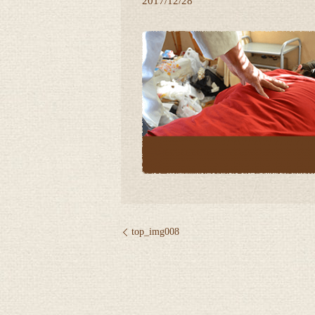
2017/12/28
top_img008